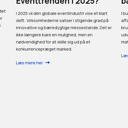
Eventtrenden i 2025?
b
det
I 2025 vil den globale eventindustri vise et klart
I b
or
skift: Virksomhederne satser i stigende grad på
aff
i
innovative og bæredygtige messestande. Det er
bru
ikke længere bare en mulighed, men en
udv
nødvendighed for at skille sig ud på et
mat
konkurrencepræget marked.
Læs
Læs mere her