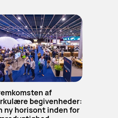
remkomsten af
irkulære begivenheder:
n ny horisont inden for