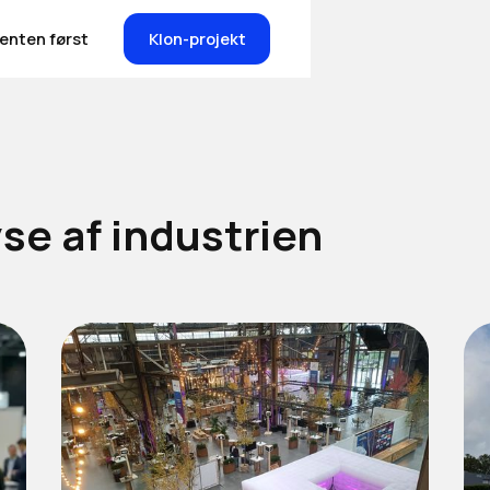
ienten først
Klon-projekt
yse af industrien