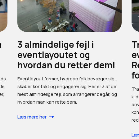
n
3 almindelige fejl i
T
eventlayoutet og
e
hvordan du retter dem!
R
f
nds
Eventlayout former, hvordan folk bevæger sig,
nde
skaber kontakt og engagerer sig. Her er 3 af de
Tra
er,
mest almindelige fejl, som arrangører begår, og
kil
hvordan man kan rette dem.
anv
kom
Læs mere her
red
Læs