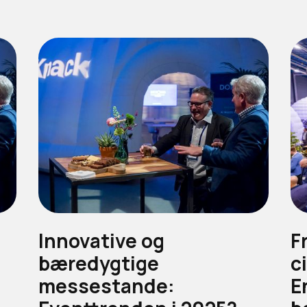
Innovative og
F
bæredygtige
c
messestande:
E