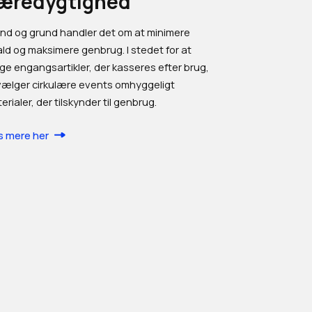
æredygtighed
und og grund handler det om at minimere
ald og maksimere genbrug. I stedet for at
ge engangsartikler, der kasseres efter brug,
ælger cirkulære events omhyggeligt
erialer, der tilskynder til genbrug.
 mere her