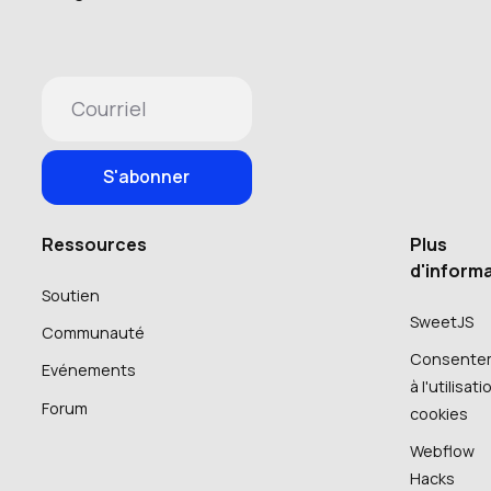
Ressources
Plus
d'inform
Soutien
SweetJS
Communauté
Consente
Evénements
à l'utilisat
Forum
cookies
Webflow
Hacks