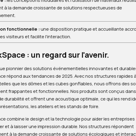
é :
les conceptions modulaires et l'utilisation de matériaux réutili
t à la demande croissante de solutions respectueuses de
nnement.
ion fonctionnelle :
une disposition pratique et accueillante accroî
s visiteurs et facilite l'interaction.
Space : un regard sur l'avenir.
que pionnier des solutions événementielles innovantes et durable
ce répond aux tendances de 2025. Avec nos structures rapides 
, telles que les dômes et les cubes gonflables, nous offrons des so
ment frappantes et fonctionnelles. Nos produits sont conçus dan
e durabilité et offrent une acoustique optimale, ce qui les rend i
présentations, les ateliers et les stands de foire.
e combine le design et la technologie pour aider les entreprises
r et à laisser une impression durable. Nos structures répondent
ment à la demande croissante de solutions écologiques et interac