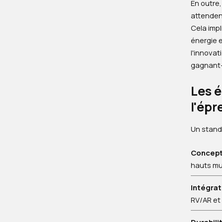
En outre,
attenden
Cela impl
énergie e
l'innova
gagnant
Les é
l'épr
Un stand
Concepti
hauts mur
Intégrat
RV/AR et