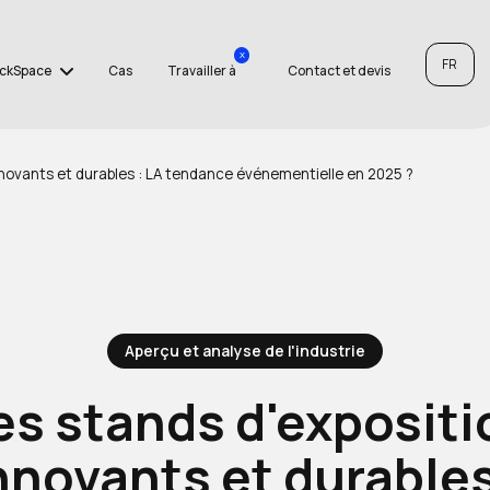
x
FR
ckSpace
Cas
Travailler à
Contact et devis
nnovants et durables : LA tendance événementielle en 2025 ?
Aperçu et analyse de l'industrie
es stands d'expositi
nnovants et durables