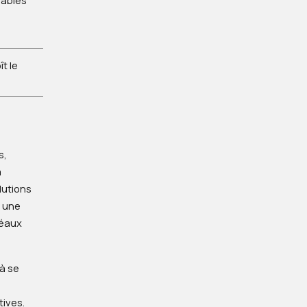
sables
t le
s,
à
lutions
s une
déaux
 à se
tives.