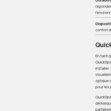
Durabilit
réponden
l'enviro
Disposit
confort de
Quick
En tant 
QuickSpa
installer
visuelle
optique d
pour les 
QuickSpac
démarque
parfaite