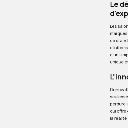
Le dé
d'ex
Les salo
marques 
de stands
d'informa
d'un sim
unique et
L'in
L'innovat
seulement
perdure. 
qui offre
la réalité