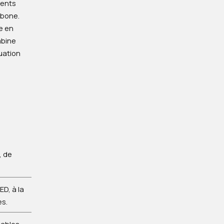
ients
rbone.
e en
mbine
uation
, de
D, à la
es.