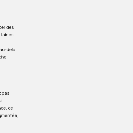
ter des
ntaines
 au-delà
oche
t pas
ui
nce, ce
augmentée,