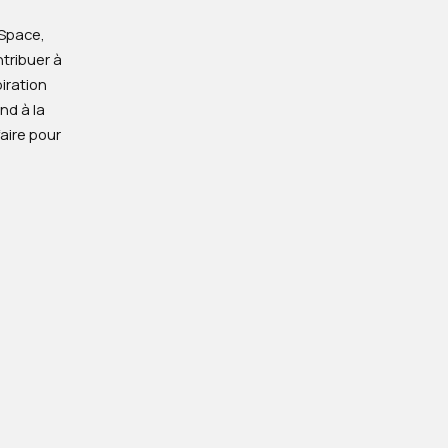
kSpace,
ntribuer à
piration
nd à la
aire pour