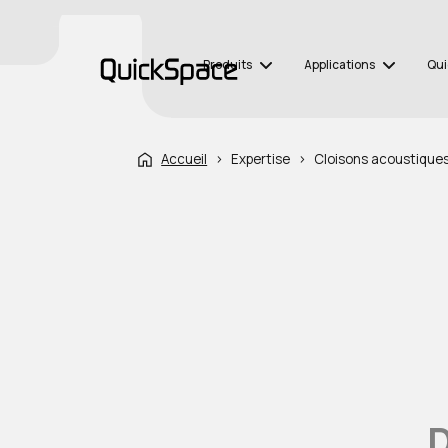
Produits
Applications
Qui
Accueil
›
Expertise
›
Cloisons acoustique
D