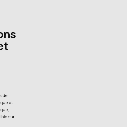
ons
et
s de
ique et
ique,
ible sur