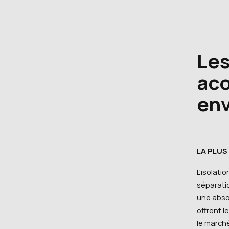
Les
aco
env
LA PLU
L'isolati
séparati
une absor
offrent l
le march