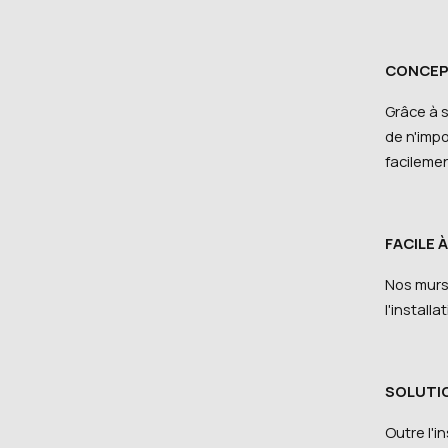
CONCEP
Grâce à s
de n'impo
facilemen
FACILE 
Nos murs
l'install
SOLUTI
Outre l'