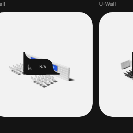
all
U-Wall
N/A