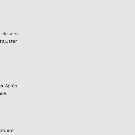
s cloisons
d'ajuster
er. Après
ire.
tituent