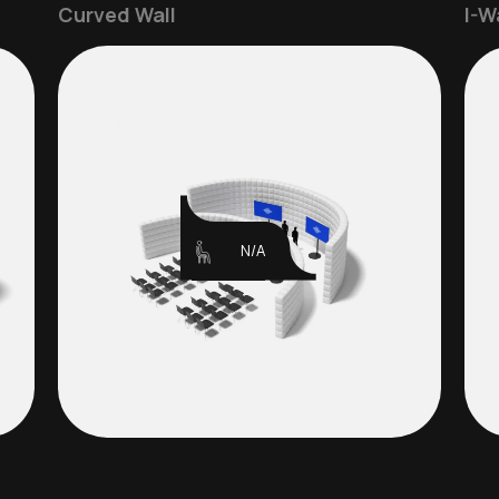
Curved Wall
I-W
N/A