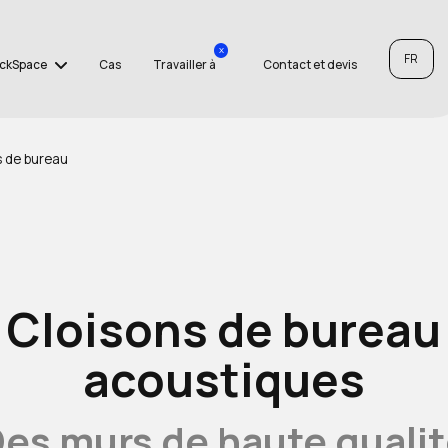
x
FR
ckSpace
Cas
Travailler à
Contact et devis
s de bureau
Cloisons de bureau
acoustiques
es murs de haute quali