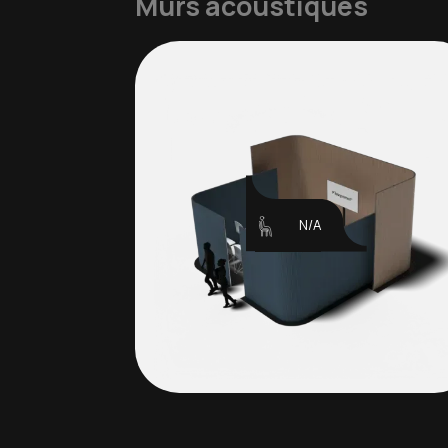
Murs acoustiques
N/A