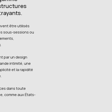
structures
trayants.
ent être utilisés
des sous-sessions ou
nements,
.
nt par un design
rande intimité, une
licité et la rapidité
.
ices dans toute
ope, comme aux États-