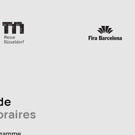
de
raires
 gamme