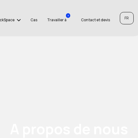
x
FR
ckSpace
Cas
Travailler à
Contact et devis
A propos de nous