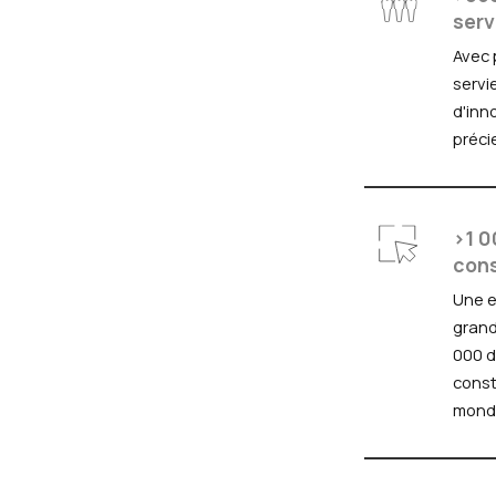
serv
Avec 
servi
d'inn
préci
>1 
cons
Une e
grand
000 d
const
monde