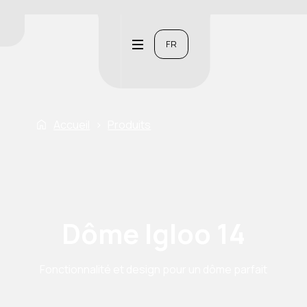
FR
Accueil
›
Produits
Dôme Igloo 14
Fonctionnalité et design pour un dôme parfait