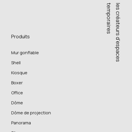
s
l
e
s
c
r
é
a
t
e
u
r
s
d
'
e
s
p
a
c
e
s
t
e
m
p
o
r
a
i
r
e
Produits
Mur gonflable
Shell
Kiosque
Boxer
Office
Dôme
Dôme de projection
Panorama