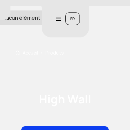
Aucun élément n'a été trouvé.
FR
Accueil
›
Produits
High Wall