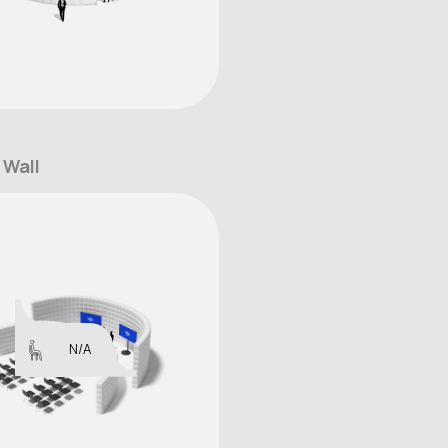
 Wall
N/A