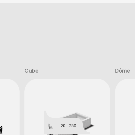
Cube
Dôme
20 - 250