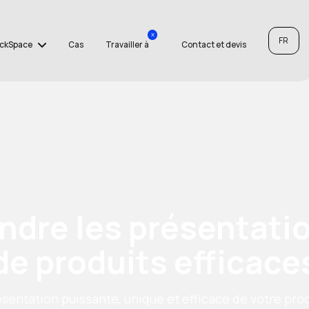
x
FR
ckSpace
Cas
Travailler à
Contact et devis
ndre les présentati
de produits efficace
sentation puissante, unique et efficace de votre pro