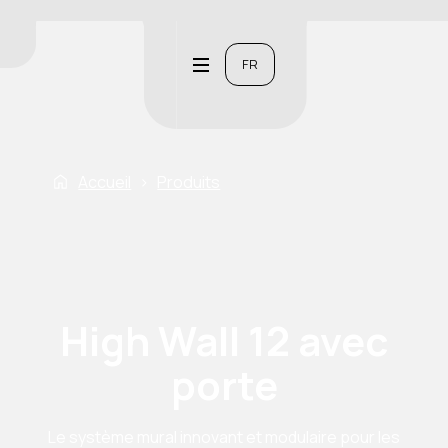
FR
Accueil
›
Produits
High Wall 12 avec
porte
Le système mural innovant et modulaire pour les