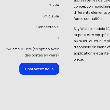
0.55
m
conception modulaire 
différents éléments po
6m ou 8
m
forme souhaitées.
Connectable
Sky Wall Le modèle 1
et peut être équipé 
1
au milieu du mur. En o
disponible en blanc et
240cm x 180cm (en option avec
application élégante e
des portes en verre)
pièce.
Contactez nous