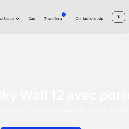
x
FR
ckSpace
Cas
Travailler à
Contact et devis
Sky Wall 12 avec port
ystème mural innovant et modulaire jusqu’à 8 m de ha