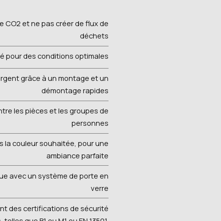
e CO2 et ne pas créer de flux de
déchets
ité pour des conditions optimales
argent grâce à un montage et un
démontage rapides
tre les pièces et les groupes de
personnes
ns la couleur souhaitée, pour une
ambiance parfaite
tique avec un système de porte en
verre
t des certifications de sécurité
 telles que B1 ou M1 ou EN 13501.