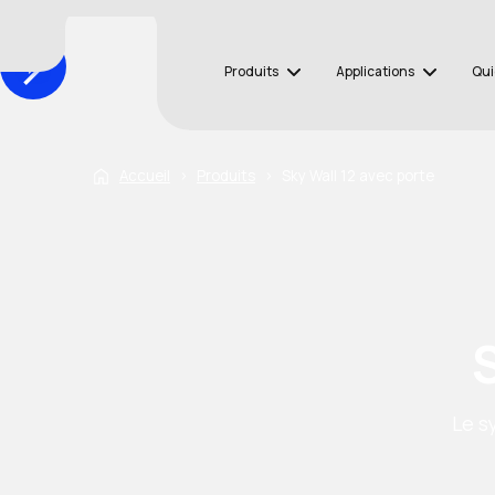
Produits
Applications
Qui
Accueil
›
Produits
›
Sky Wall 12 avec porte
Le s