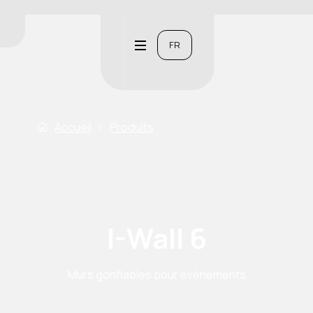
FR
Accueil
›
Produits
I-Wall 6
Murs gonflables pour événements