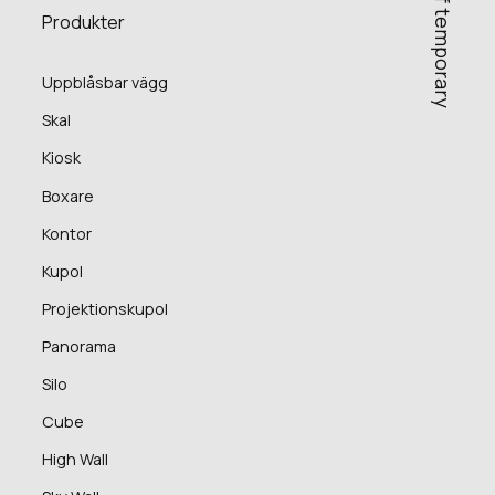
C
r
e
a
t
o
r
s
o
f
t
e
m
p
o
r
a
r
y
s
p
a
c
e
Produkter
Uppblåsbar vägg
Skal
Kiosk
Boxare
Kontor
Kupol
Projektionskupol
Panorama
Silo
Cube
High Wall