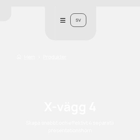
SV
Hem
›
Produkter
X-vägg 4
Skapa snabbt och effektivt 4 separata
presentationshörn