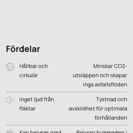
Fördelar
Hållbar och
Minskar CO2-
cirkulär
utsläppen och skapar
inga avfallsflöden
Inget ljud från
Tystnad och
fläktar
avskildhet för optimala
förhållanden
Kan belysas med
Belyser byggnaden i