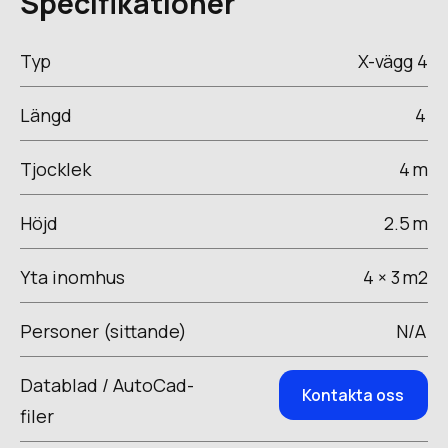
Specifikationer
Typ
X-vägg 4
Längd
4
Tjocklek
4
m
Höjd
2.5
m
Yta inomhus
4 × 3
m2
Personer (sittande)
N/A
Datablad / AutoCad-
Kontakta oss
filer