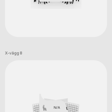
X-vägg 8
N/A