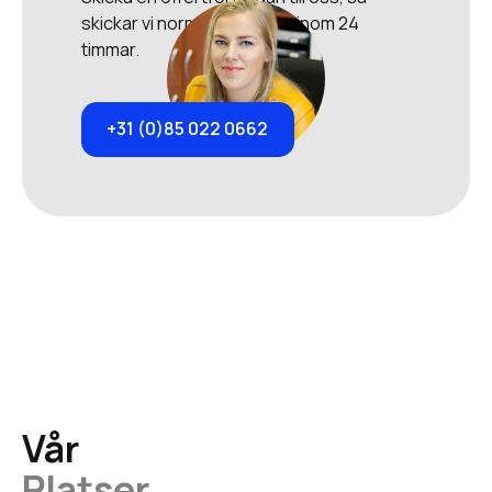
skickar vi normalt en offert inom 24
timmar.
+31 (0)85 022 0662
Vår
Platser