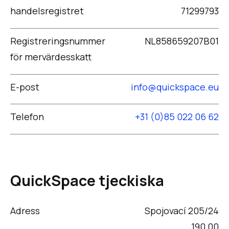
handelsregistret
71299793
Registreringsnummer
NL858659207B01
för mervärdesskatt
E-post
info@quickspace.eu
Telefon
+31 (0)85 022 06 62
QuickSpace tjeckiska
Adress
Spojovací 205/24
190 00