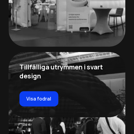
Tillfälliga utrymmen i svart
design
Visa fodral