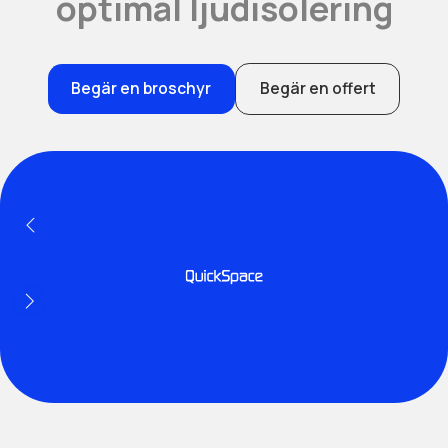
optimal ljudisolering
Begär en broschyr
Begär en offert