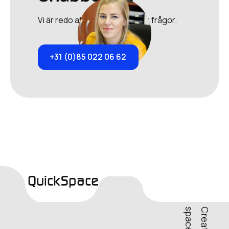
Vi är redo att svara på alla dina frågor.
+31 (0)85 022 06 62
QuickSpace
s