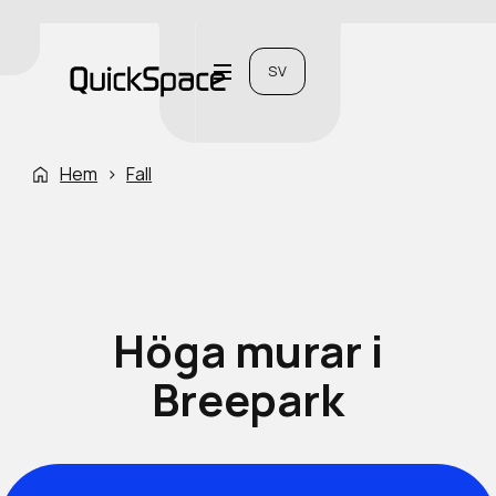
SV
Hem
›
Fall
Höga murar i
Breepark