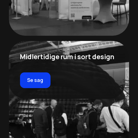
Midlertidige rum i sort design
Se sag