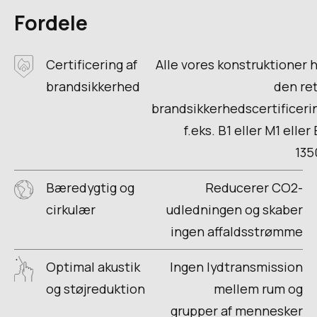
Fordele
Certificering af
Alle vores konstruktioner 
brandsikkerhed
den re
brandsikkerhedscertificeri
f.eks. B1 eller M1 eller
135
Bæredygtig og
Reducerer CO2-
cirkulær
udledningen og skaber
ingen affaldsstrømme
Optimal akustik
Ingen lydtransmission
og støjreduktion
mellem rum og
grupper af mennesker