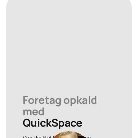
Foretag opkald
med
QuickSpace
Vi er klar til at besvare alle dine