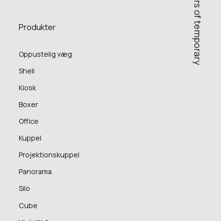
C
r
e
a
t
o
r
s
o
f
t
e
m
p
o
r
a
r
y
s
p
a
c
e
Produkter
Oppustelig væg
Shell
Kiosk
Boxer
Office
Kuppel
Projektionskuppel
Panorama
Silo
Cube