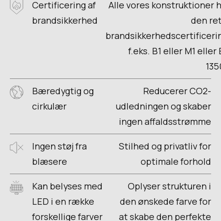
Certificering af
Alle vores konstruktioner 
brandsikkerhed
den re
brandsikkerhedscertificeri
f.eks. B1 eller M1 eller
135
Bæredygtig og
Reducerer CO2-
cirkulær
udledningen og skaber
ingen affaldsstrømme
Ingen støj fra
Stilhed og privatliv for
blæsere
optimale forhold
Kan belyses med
Oplyser strukturen i
LED i en række
den ønskede farve for
forskellige farver
at skabe den perfekte