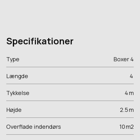
Specifikationer
Type
Boxer 4
Længde
4
Tykkelse
4
m
Højde
2.5
m
Overflade indendørs
10
m2