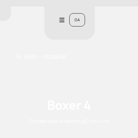
DA
Hjem
›
Produkter
Boxer 4
Et kvadratisk underrum på 4 m x 4 m