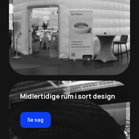
Midlertidige rum i sort design
Se sag