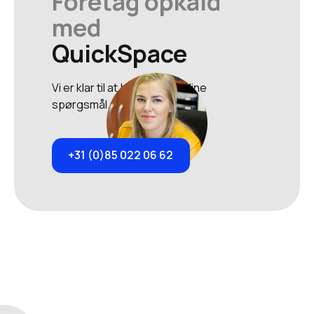
Foretag opkald
med
QuickSpace
Vi er klar til at besvare alle dine
spørgsmål.
+31 (0)85 022 06 62