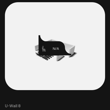
N/A
U-Wall 8