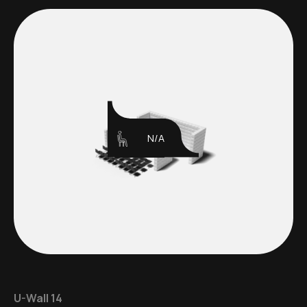
N/A
U-Wall 14