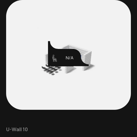
N/A
U-Wall 10