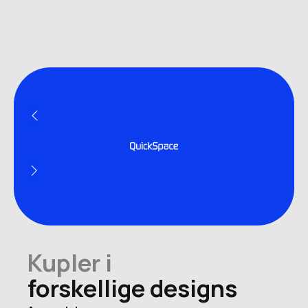
Produktets navn
Kupler i
Antal personer
forskellige designs