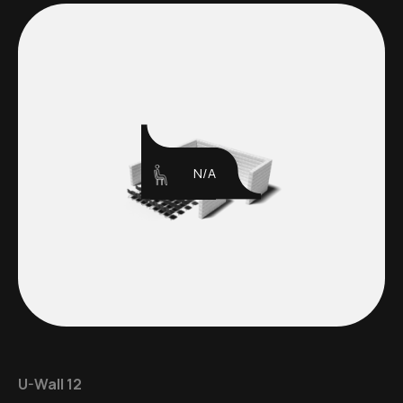
N/A
U-Wall 12