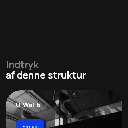
Indtryk
af denne struktur
U-Wall 6
Se sag