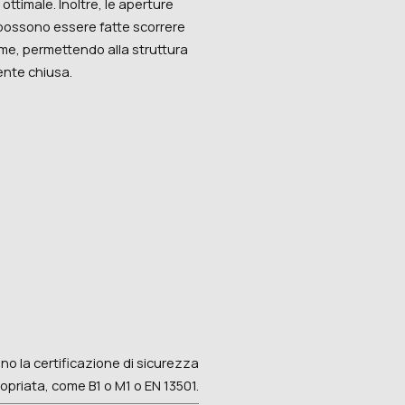
ttimale. Inoltre, le aperture
 possono essere fatte scorrere
e, permettendo alla struttura
nte chiusa.
no la certificazione di sicurezza
priata, come B1 o M1 o EN 13501.