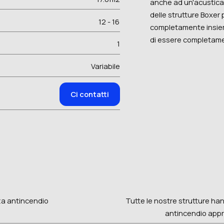
anche ad un'acustica o
delle strutture Boxer
12 - 16
completamente insiem
di essere completame
1
Variabile
Ci contatti
za antincendio
Tutte le nostre strutture han
antincendio appro