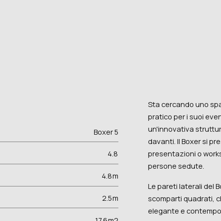
Sta cercando uno sp
pratico per i suoi eve
un'innovativa struttu
Boxer 5
davanti. Il Boxer si p
presentazioni o work
4.8
persone sedute.
4.8
m
Le pareti laterali del
2.5
m
scomparti quadrati, c
elegante e contempo
17.6
m2