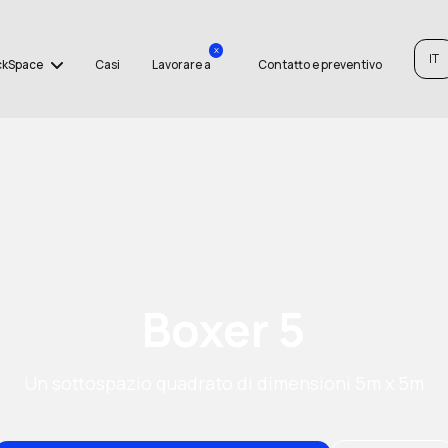
x
IT
ckSpace
Casi
Lavorare a
Contatto e preventivo
Boxer 5
Un sottospazio quadrato di dimensioni 5m x 5m