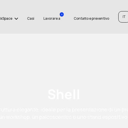
x
IT
ckSpace
Casi
Lavorare a
Contatto e preventivo
Shell
ruttura elegante, ideale per la presentazione di un pr
un workshop, un palcoscenico o uno stand espositivo