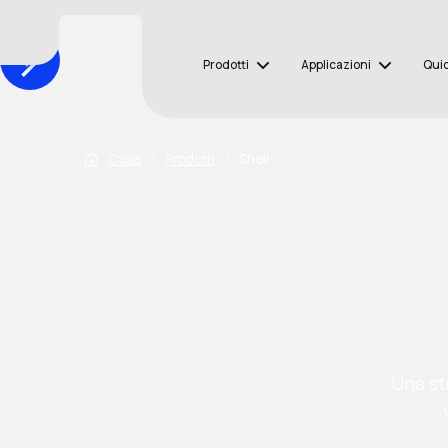
Prodotti
Applicazioni
Qui
Casa
›
Prodotti
›
Shell
Una st