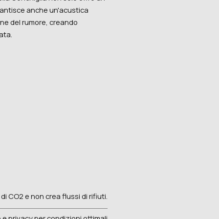
rantisce anche un'acustica
one del rumore, creando
ata.
di CO2 e non crea flussi di rifiuti.
 e privacy per condizioni ottimali