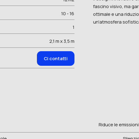
fascino visivo, ma ga
10 - 16
ottimale e una riduzi
un'atmosfera sofistic
1
2,1 m x 3,5 m
Ci contatti
Riduce le emissioni 
ole
Silenzio