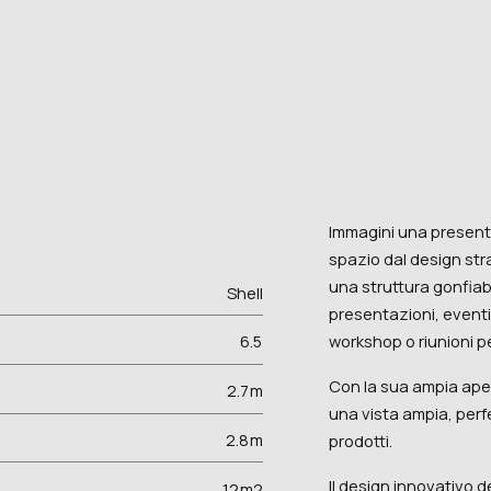
Immagini una present
spazio dal design stra
una struttura gonfiabi
Shell
presentazioni, eventi 
workshop o riunioni p
6.5
Con la sua ampia aper
2.7
m
una vista ampia, perf
2.8
m
prodotti.
Il design innovativo d
12
m2