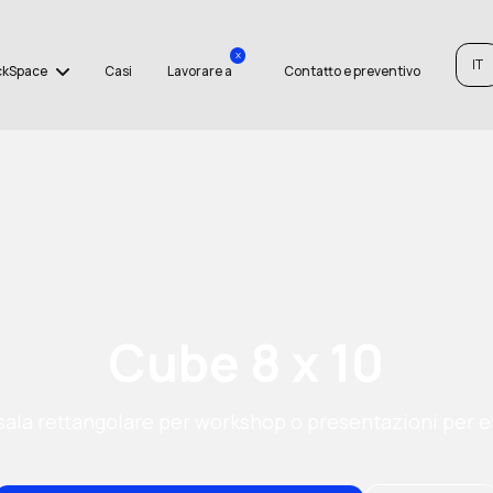
x
IT
ckSpace
Casi
Lavorare a
Contatto e preventivo
Cube 8 x 10
sala rettangolare per workshop o presentazioni per e