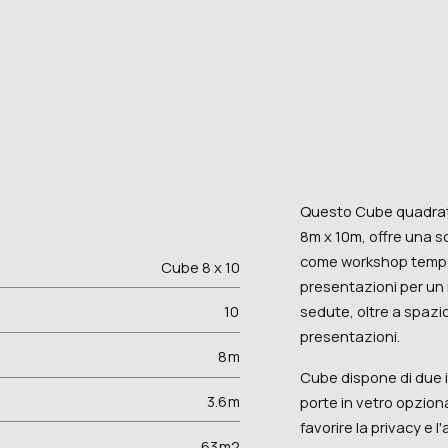
Questo Cube quadrato
8m x 10m, offre una s
come workshop tempo
Cube 8 x 10
presentazioni per un
sedute, oltre a spazi
10
presentazioni.
8
m
Cube dispone di due i
3.6
m
porte in vetro opzional
favorire la privacy e l
63
m2