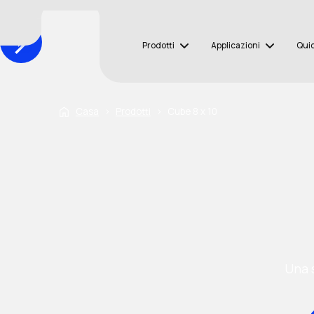
Prodotti
Applicazioni
Qui
Casa
›
Prodotti
›
Cube 8 x 10
Una 