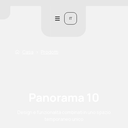
IT
Casa
›
Prodotti
Panorama 10
Design e funzionalità combinati in uno spazio
temporaneo unico