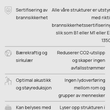
Sertifisering av
Alle våre strukturer er utsty
brannsikkerhet
med rikt
brannsikkerhetssertifiserin
slik som B1 eller M1 eller 
135
Bærekraftig og
Reduserer CO2-utslipp
sirkulær
og skaper ingen
avfallsstrømmer
Optimal akustikk
Ingen lydoverføring
og støyreduksjon
mellom rom og
grupper av mennesker
Kan belyses med
Lyser opp strukturen i