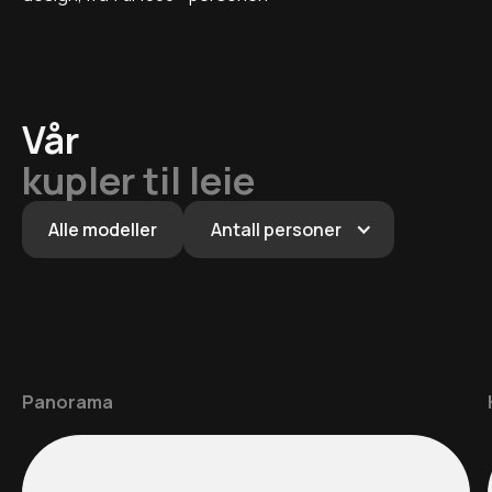
Vår
kupler til leie
Alle modeller
Antall personer
Panorama