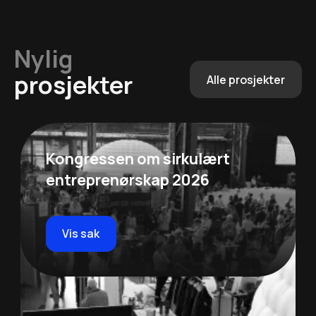
Nylig
prosjekter
Alle prosjekter
Kongressen om sirkulært
entreprenørskap 2026
Vis sak