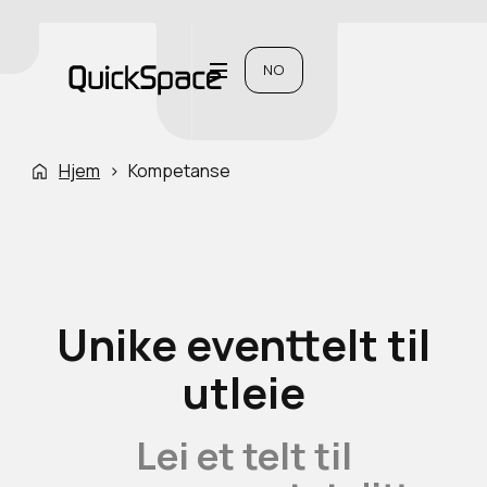
NO
Hjem
›
Kompetanse
Unike eventtelt til
utleie
Lei et telt til