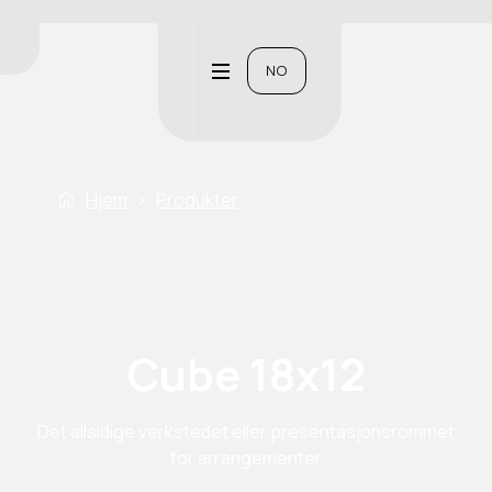
NO
Hjem
›
Produkter
Cube 18x12
Det allsidige verkstedet eller presentasjonsrommet
for arrangementer