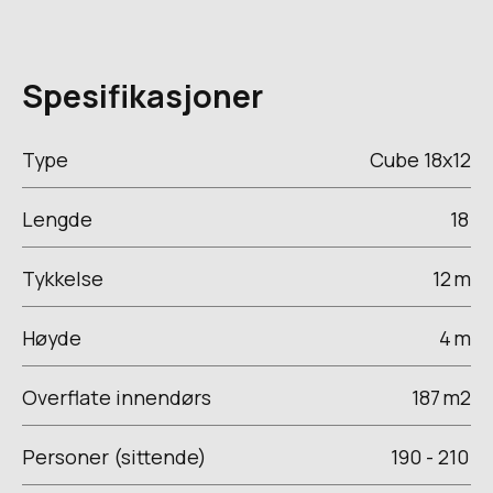
Spesifikasjoner
Type
Cube 18x12
Lengde
18
Tykkelse
12
m
Høyde
4
m
Overflate innendørs
187
m2
Personer (sittende)
190 - 210