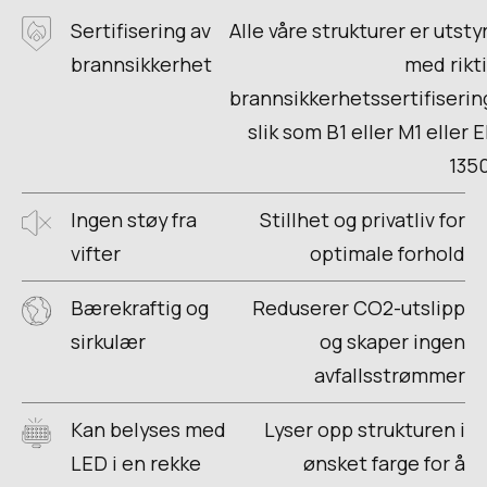
Sertifisering av
Alle våre strukturer er utsty
brannsikkerhet
med rikt
brannsikkerhetssertifiserin
slik som B1 eller M1 eller 
135
Ingen støy fra
Stillhet og privatliv for
vifter
optimale forhold
Bærekraftig og
Reduserer CO2-utslipp
sirkulær
og skaper ingen
avfallsstrømmer
Kan belyses med
Lyser opp strukturen i
LED i en rekke
ønsket farge for å