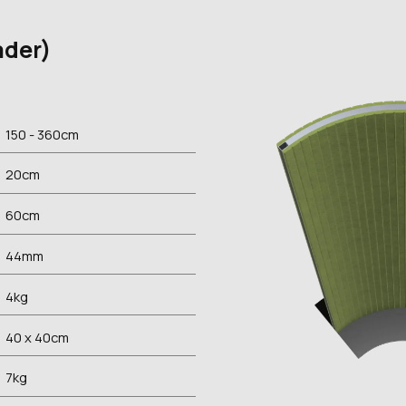
ader)
150 - 360
cm
20
cm
60
cm
44
mm
4
kg
40 x 40
cm
7
kg