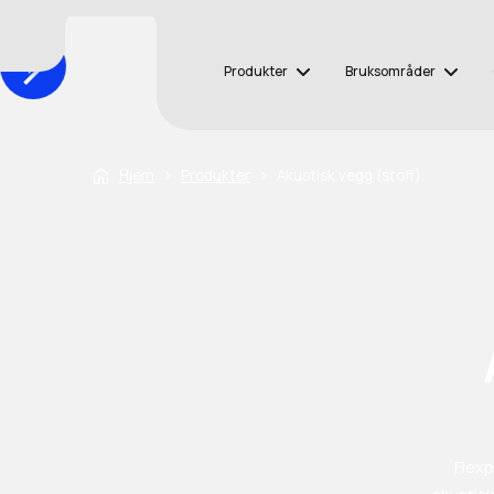
Produkter
Bruksområder
Hjem
›
Produkter
›
Akustisk vegg (stoff)
Flexp
akustisk