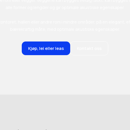
alle former og lengder og gir optimale akustiske egenskaper.
kontoret, hallen eller andre rom i mindre områder, på en elegant, ef
bærekraftig måte, med optimale akustiske egenskaper.
Kjøp, lei eller leas
Kontakt oss