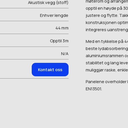
møterom og arrangeme
Akustisk vegg (stoff)
opptil en høyde på 300
justere og flytte. Tak
Enhver lengde
konstruksjonen optim
44 m
m
integreres uanstrengt
Opptil 3
m
Med en tykkelse på 4
beste lydabsorbering.
N/A
aluminiumsrammen og 
stabilitet og lang le
Kontakt oss
muliggjør raske, enkle
Panelene overholder
EN13501.