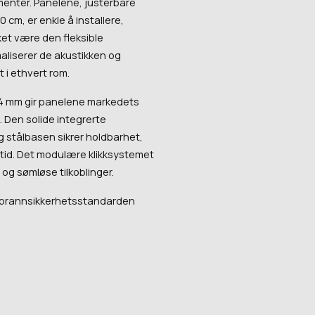
nter. Panelene, justerbare
 cm, er enkle å installere,
ket være den fleksible
aliserer de akustikken og
 i ethvert rom.
4 mm gir panelene markedets
 Den solide integrerte
stålbasen sikrer holdbarhet,
vetid. Det modulære klikksystemet
 og sømløse tilkoblinger.
 brannsikkerhetsstandarden