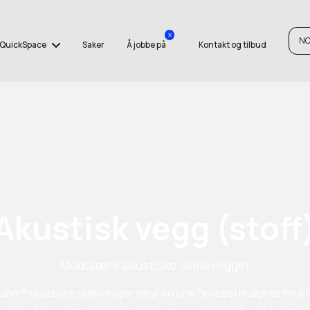
x
N
QuickSpace
Saker
Å jobbe på
Kontakt og tilbud
Akustisk vegg (stoff
Modulære akustiske skillevegger
anel® akustiske skillevegger tilbyr en unik fleksibel mulighet for å
e rom eller vegger. Veggene kan bygges veldig raskt, kan bygges 