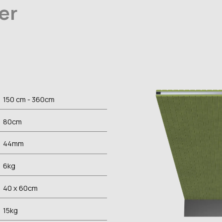
er
150 cm - 360
cm
80
cm
44
mm
6
kg
40 x 60
cm
15
kg