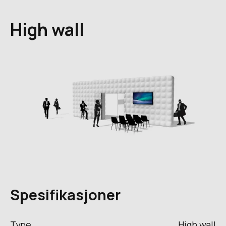
High wall
Spesifikasjoner
Type
High wall