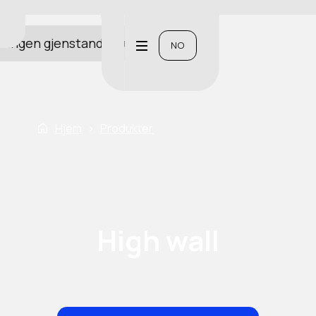
Ingen gjenstander funnet.
NO
Hjem
›
Produkter
High wall