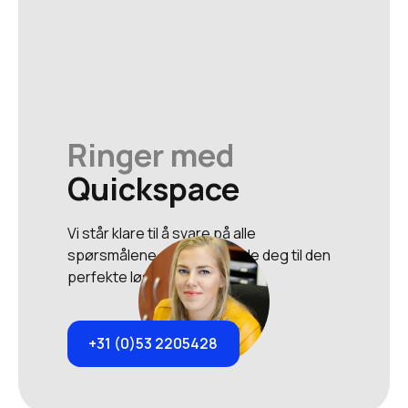
Ringer med
Quickspace
Vi står klare til å svare på alle
spørsmålene dine og veilede deg til den
perfekte løsningen.
+31 (0)53 2205428