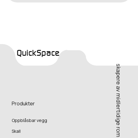
QuickSpace
skapere av midlertidige rom
Produkter
Oppblåsbar vegg
Skall