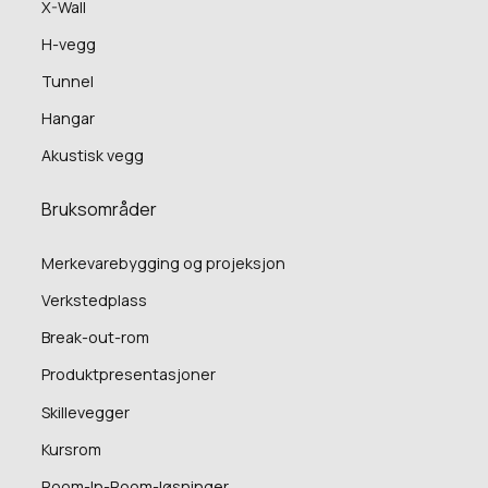
X-Wall
H-vegg
Tunnel
Hangar
Akustisk vegg
Bruksområder
Merkevarebygging og projeksjon
Verkstedplass
Break-out-rom
Produktpresentasjoner
Skillevegger
Kursrom
Room-In-Room-løsninger