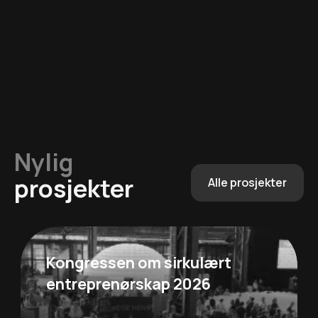
Nylig
prosjekter
Alle prosjekter
Kongressen om sirkulært
entreprenørskap 2026