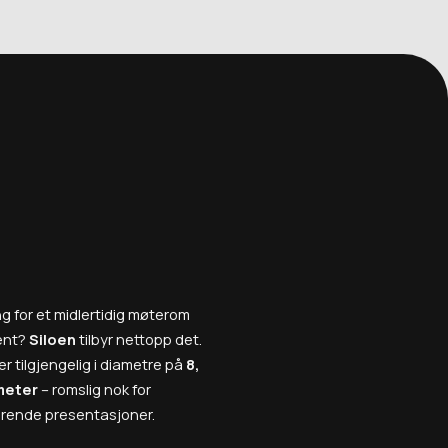
ing for et midlertidig møterom
ent?
Siloen
tilbyr nettopp det.
r tilgjengelig i diametre på
8,
meter
– romslig nok for
rerende presentasjoner.