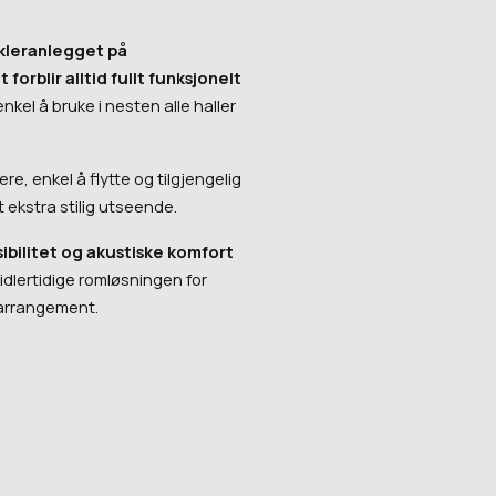
kleranlegget på
orblir alltid fullt funksjonelt
nkel å bruke i nesten alle haller
lere, enkel å flytte og tilgjengelig
t ekstra stilig utseende.
sibilitet og akustiske komfort
idlertidige romløsningen for
 arrangement.