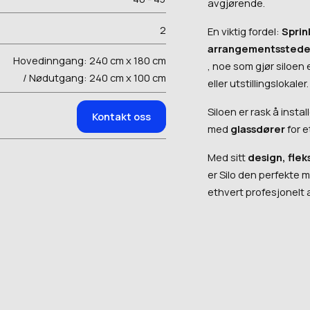
avgjørende.
2
En viktig fordel:
Sprin
arrangementsstedet f
Hovedinngang: 240 cm x 180 cm
, noe som gjør siloen e
/ Nødutgang: 240 cm x 100 cm
eller utstillingslokaler.
Siloen er rask å instal
Kontakt oss
med
glassdører
for e
Med sitt
design, flek
er Silo den perfekte m
ethvert profesjonelt