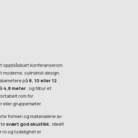
vt oppblåsbart konferanserom
 moderne, sylindrisk design.
 i diametere på
8, 10 eller 12
på
4,8 meter
, og tilbyr et
rtabelt rom for
r eller gruppemøter.
rte formen og materialene av
yte
svært god akustikk
, ideelt
 ro og tydelighet er