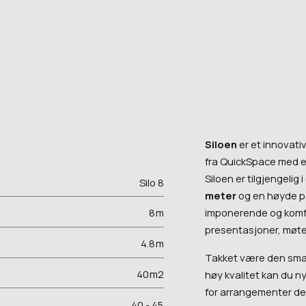
Siloen
er et innovati
fra QuickSpace med et
Siloen er tilgjengelig
Silo 8
meter
og en høyde 
imponerende og komfo
8
m
presentasjoner, møte
4.8
m
Takket være den sma
40
m2
høy kvalitet kan du n
for arrangementer der
40 - 45