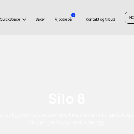
x
N
QuickSpace
Saker
Å jobbe på
Kontakt og tilbud
Silo 8
et stilige konferanserommet med optimal akustikk, ut
hindringer fra sprinkleranlegg.