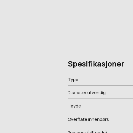
Spesifikasjoner
Type
Diameter utvendig
Høyde
Overflate innendørs
Personer (sittende)