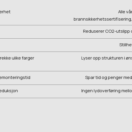
kerhet
Alle vå
brannsikkerhetssertifisering, 
Reduserer CO2-utslipp 
Stillh
rekke ulike farger
Lyser opp strukturen i øn
demonteringstid
Spar tid og penger me
reduksjon
Ingen lydoverføring mel