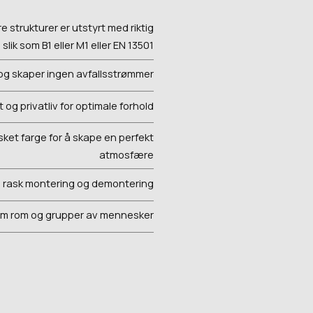
re strukturer er utstyrt med riktig
slik som B1 eller M1 eller EN 13501
og skaper ingen avfallsstrømmer
et og privatliv for optimale forhold
sket farge for å skape en perfekt
atmosfære
d rask montering og demontering
lom rom og grupper av mennesker