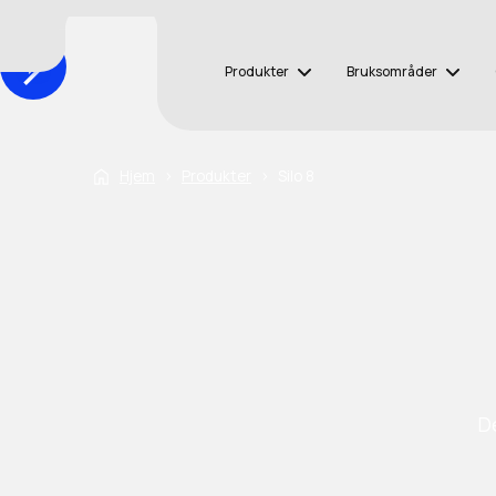
Produkter
Bruksområder
Hjem
›
Produkter
›
Silo 8
D