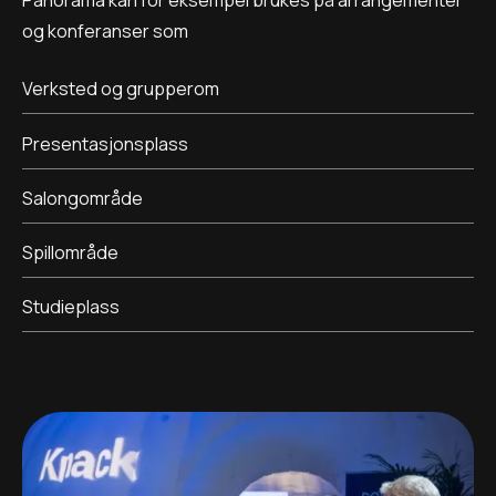
Panorama kan for eksempel brukes på arrangementer
og konferanser som
Verksted og grupperom
Presentasjonsplass
Salongområde
Spillområde
Studieplass