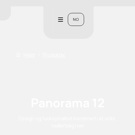
NO
Hjem
›
Produkter
Panorama 12
Design og funksjonalitet kombinert i et unikt,
midlertidig rom