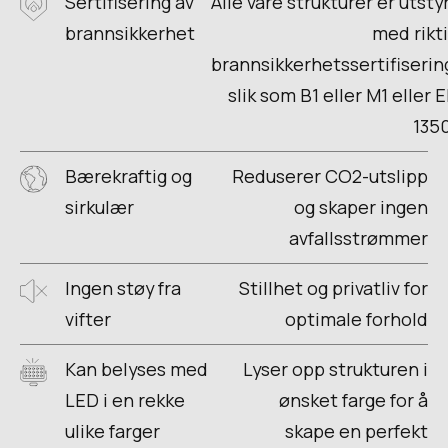
Sertifisering av
Alle våre strukturer er utsty
brannsikkerhet
med rikt
brannsikkerhetssertifiserin
slik som B1 eller M1 eller 
135
Bærekraftig og
Reduserer CO2-utslipp
sirkulær
og skaper ingen
avfallsstrømmer
Ingen støy fra
Stillhet og privatliv for
vifter
optimale forhold
Kan belyses med
Lyser opp strukturen i
LED i en rekke
ønsket farge for å
ulike farger
skape en perfekt