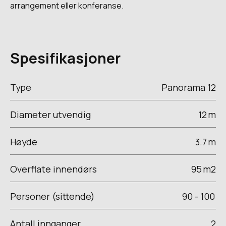
arrangement eller konferanse.
Spesifikasjoner
Type
Panorama 12
Diameter utvendig
12
m
Høyde
3.7
m
Overflate innendørs
95
m2
Personer (sittende)
90 - 100
Antall innganger
2