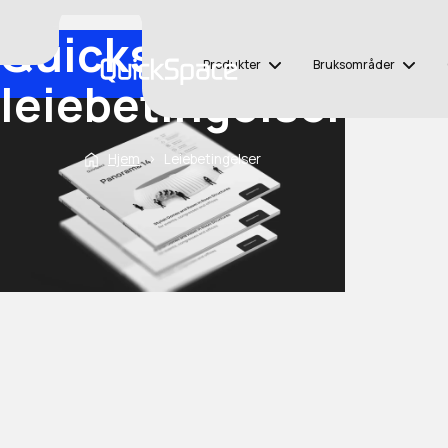
Quickspace
Produkter
Bruksområder
leiebetingelser
Hjem
›
Leiebetingelser