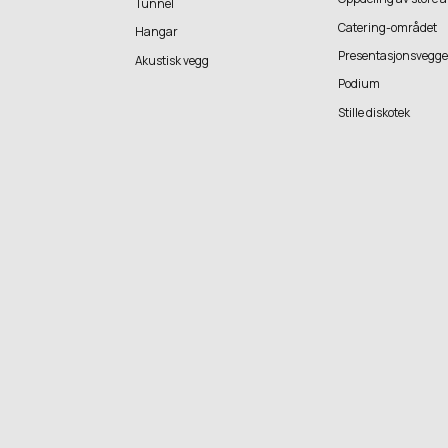
Tunnel
Catering-området
Hangar
Presentasjonsvegge
Akustisk vegg
Podium
Stille diskotek