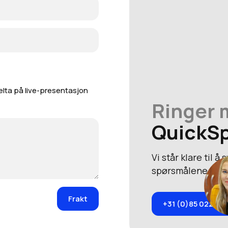
elta på live-presentasjon
Ringer
QuickS
Vi står klare til å 
spørsmålene dine
+31 (0)85 022 06 