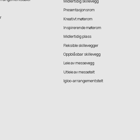
Midlertidig skillevegg
Presentasjonsrom
r
Kreativt møterom
Inspirerende møterom
Midlertidig plass
Fleksible skillevegger
Oppblåsbar skillevegg
Leie av messevegg
Utleie av messetelt
Igloo-arrangementstelt