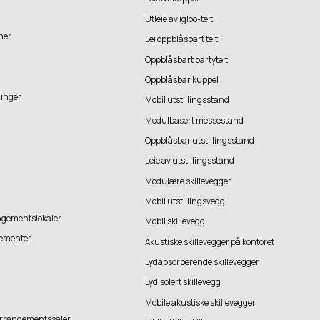
Utleie av igloo-telt
ner
Lei oppblåsbart telt
Oppblåsbart partytelt
Oppblåsbar kuppel
inger
Mobil utstillingsstand
Modulbasert messestand
Oppblåsbar utstillingsstand
Leie av utstillingsstand
Modulære skillevegger
Mobil utstillingsvegg
ngementslokaler
Mobil skillevegg
gementer
Akustiske skillevegger på kontoret
Lydabsorberende skillevegger
Lydisolert skillevegg
Mobile akustiske skillevegger
 arrangementssaler