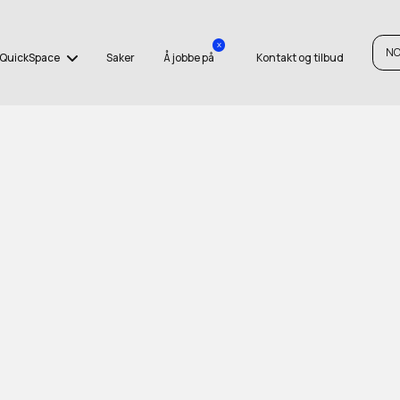
x
N
QuickSpace
Saker
Å jobbe på
Kontakt og tilbud