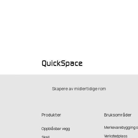
QuickSpace
Skapere av midlertidige rom
Produkter
Bruksområder
Merkevarebygging o
Oppblåsbar vegg
Verkstedplass
Skall