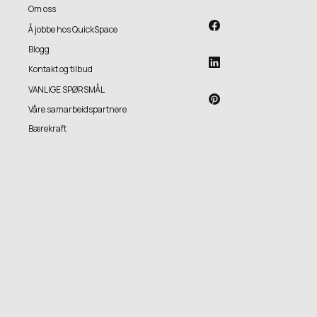
Om oss
Å jobbe hos QuickSpace
Blogg
Kontakt og tilbud
VANLIGE SPØRSMÅL
Våre samarbeidspartnere
Bærekraft