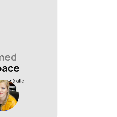
 med
pace
svare på alle
.
62