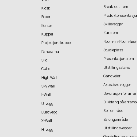
Break-out-rom
Kiosk
Produktpresentasjo
Boxer
Skillevegger
Kontor
Kursrom
Kuppel
Room-In-Room-løsn
Projeksjonskuppel
Studieplass
Panorama
Presentasjonsrom
Silo
Utstillingsstand
Cube
Gangveier
High Wall
Akustiske vegger
Sky Wall
Dekorasjon for arra
I-Wall
Blikkfang på arran
U-vegg
Spillområde
Buet vegg
Salongområde
X-Wall
Utstillingsvegger
H-vegg
Oppdeling av store