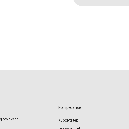
Kompetanse
g projeksjon
Kuppelteltelt
Leie av kuppel