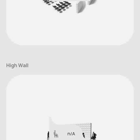
High Wall
n/A