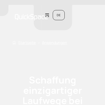
DE
Startseite
›
Anwendungen
Schaffung
einzigartiger
Laufwege bei