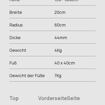
Breite
20
cm
Radius
60
cm
Dicke
44
mm
Gewicht
4
Kg
Fuß
40 x 40
cm
Gewicht der Füße
7
Kg
Top
Vorderseite
Seite