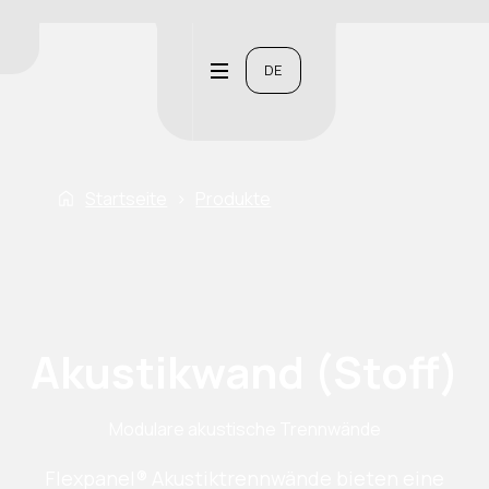
DE
Startseite
›
Produkte
Akustikwand (Stoff)
Modulare akustische Trennwände
Flexpanel® Akustiktrennwände bieten eine