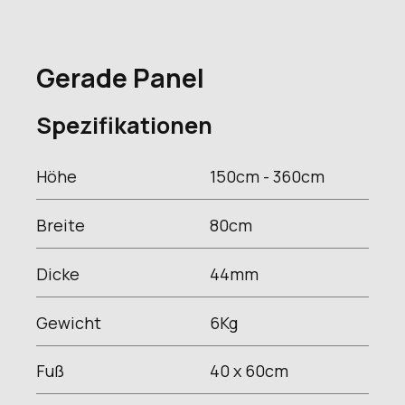
Gerade Panel
Spezifikationen
Höhe
150cm - 360
cm
Breite
80
cm
Dicke
44
mm
Gewicht
6
Kg
Fuß
40 x 60
cm