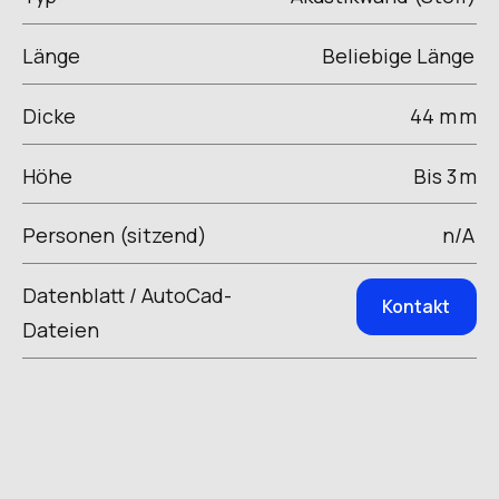
Länge
Beliebige Länge
Dicke
44 m
m
Höhe
Bis 3
m
Personen (sitzend)
n/A
Datenblatt / AutoCad-
Kontakt
Dateien