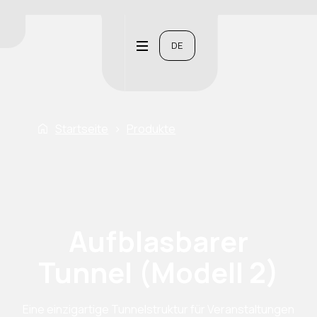
DE
Startseite
›
Produkte
Aufblasbarer
Tunnel (Modell 2)
Eine einzigartige Tunnelstruktur für Veranstaltungen