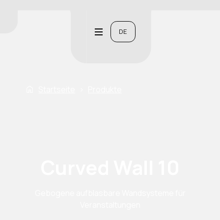
DE
Startseite
›
Produkte
Curved Wall 10
Gebogene aufblasbare Wandsysteme für
Veranstaltungen