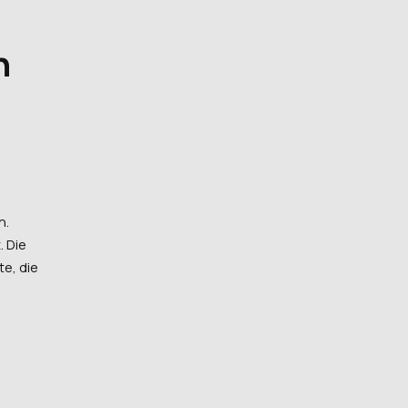
n
n.
. Die
e, die