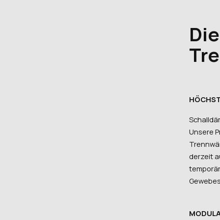
Die
Tr
HÖCHST
Schalldä
Unsere P
Trennwän
derzeit a
temporär
Gewebesc
MODULA