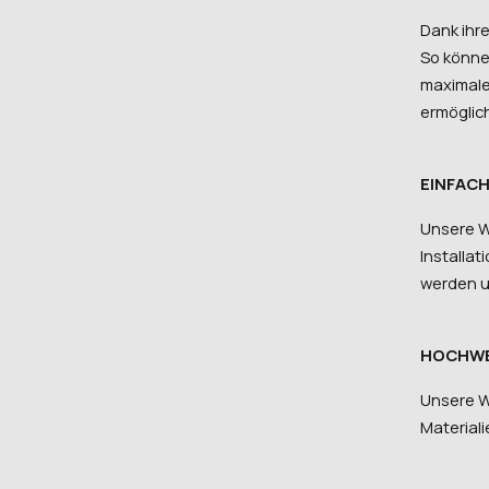
Dank ihr
So könne
maximale 
ermöglich
EINFAC
Unsere W
Installat
werden un
HOCHWE
Unsere W
Material