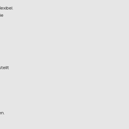
exibel.
ie
tellt
en.