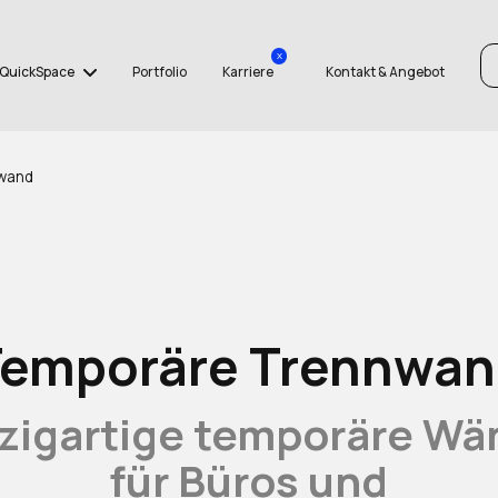
x
QuickSpace
Portfolio
Karriere
Kontakt & Angebot
wand
Temporäre Trennwan
nzigartige temporäre Wä
für Büros und