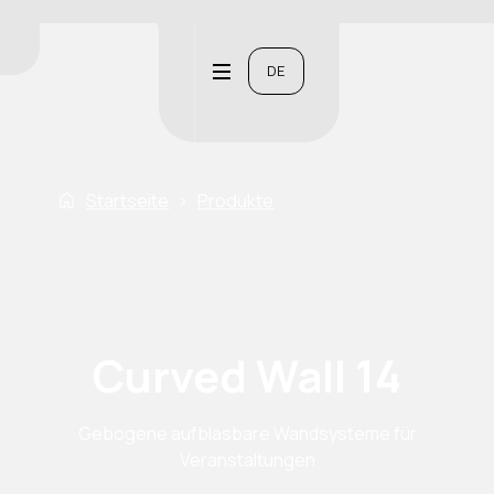
DE
Startseite
›
Produkte
Curved Wall 14
Gebogene aufblasbare Wandsysteme für
Veranstaltungen