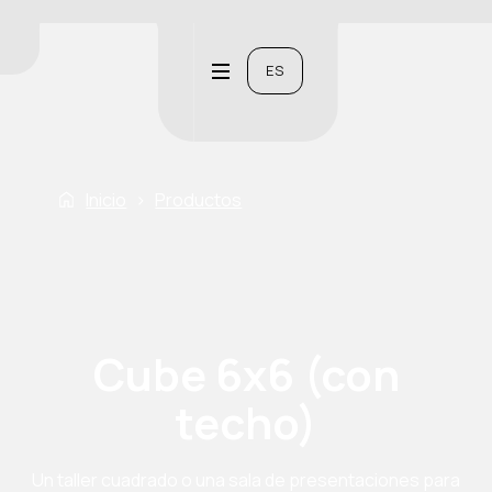
ES
Inicio
›
Productos
Cube 6x6 (con
techo)
Un taller cuadrado o una sala de presentaciones para