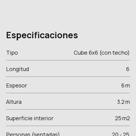
Especificaciones
Tipo
Cube 6x6 (con techo)
Longitud
6
Espesor
6
m
Altura
3.2
m
Superficie interior
25
m2
Personas (sentadas)
20 - 25