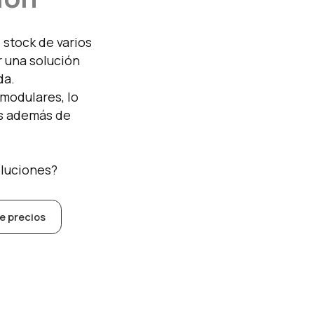
stock de varios
 una solución
da.
modulares, lo
os además de
oluciones?
de precios