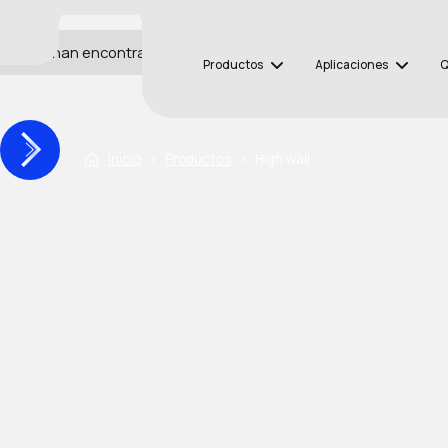
No se han encontrado artículos.
Productos
Aplicaciones
Q
Inicio
›
Productos
›
High wall