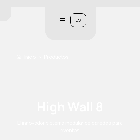
ES
Inicio
›
Productos
High Wall 8
El innovador sistema modular de paredes para
eventos