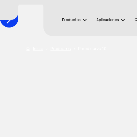
Productos
Aplicaciones
Q
Inicio
›
Productos
›
Pared curva 10