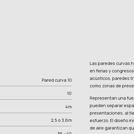
Las paredes curvas 
en ferias y congreso
acústicos, paredes tr
Pared curva 10
como zonas de prese
10
Representan una fuent
pueden separar espac
4
m
presentaciones, al ti
2,5 o 3,6
m
esfuerzo. El diseño i
de aire garantizan q
36 - 40