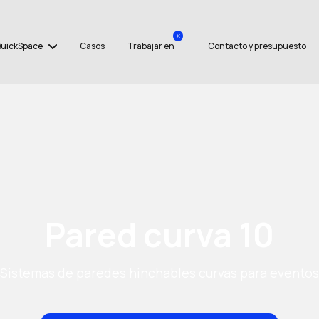
x
uickSpace
Casos
Trabajar en
Contacto y presupuesto
Pared curva 10
Sistemas de paredes hinchables curvas para eventos