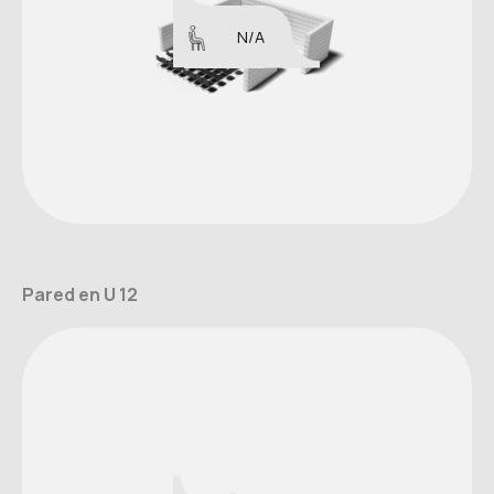
N/A
Pared en U 12