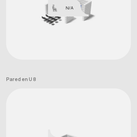
N/A
Pared en U 8