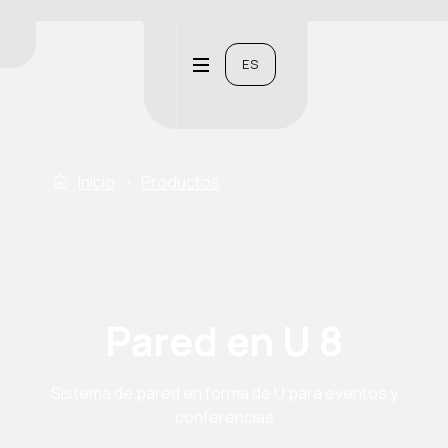
ES
Inicio
›
Productos
Pared en U 8
Sistema de pared en forma de U para eventos y
conferencias