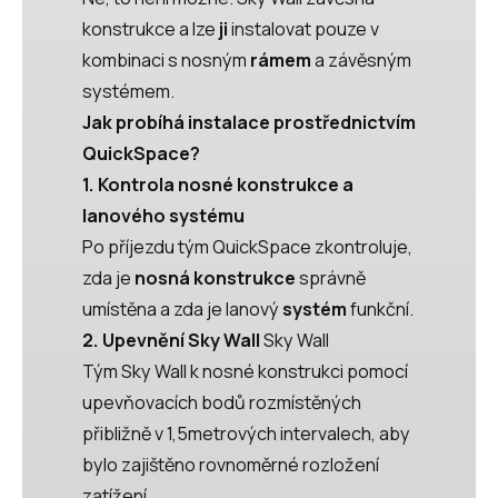
konstrukce a lze
ji
instalovat pouze v
kombinaci s nosným
rámem
a závěsným
systémem.
Jak probíhá instalace prostřednictvím
QuickSpace?
1. Kontrola nosné konstrukce a
lanového systému
Po příjezdu tým QuickSpace zkontroluje,
zda je
nosná konstrukce
správně
umístěna a zda je lanový
systém
funkční.
2. Upevnění Sky Wall
Sky Wall
Tým Sky Wall k nosné konstrukci pomocí
upevňovacích bodů rozmístěných
přibližně v 1,5metrových intervalech, aby
bylo zajištěno rovnoměrné rozložení
zatížení.