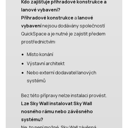
Kdo zajišťuje příhradové konstrukce a
lanové vybavení?
Příhradové konstrukce
a
lanové
vybavení
nejsou dodávány společností
QuickSpace a je nutné je zajistit předem
prostřednictvím:
Místo konání
Výstavní architekt
Nebo externí dodavatel lanových
systémů
Bez této přípravy nelze instalaci provést.
Lze Sky Wall instalovat Sky Wall
nosného rámu nebo závěsného
systému?
Ne, to není možné. Sky Wall závěsná