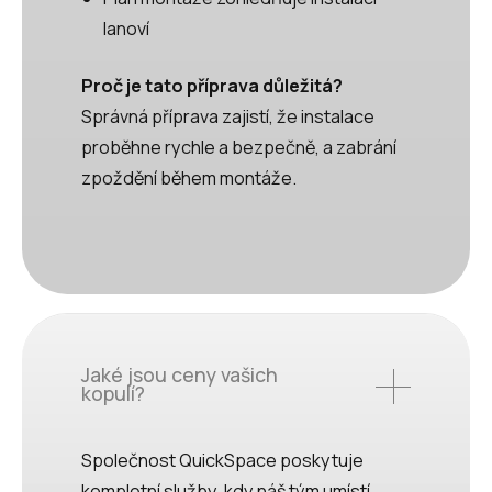
lanoví
Proč je tato příprava důležitá?
Správná příprava zajistí, že instalace
proběhne rychle a bezpečně, a zabrání
zpoždění během montáže.
Jaké jsou ceny vašich
kopulí?
Společnost QuickSpace poskytuje
kompletní služby, kdy náš tým umístí