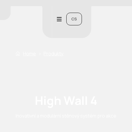
CS
Home
›
Produkty
High Wall 4
Inovativní a modulární stěnový systém pro akce