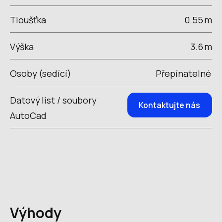
Tloušťka
0.55
m
Výška
3.6
m
Osoby (sedící)
Přepínatelné
Datový list / soubory
Kontaktujte nás
AutoCad
Výhody