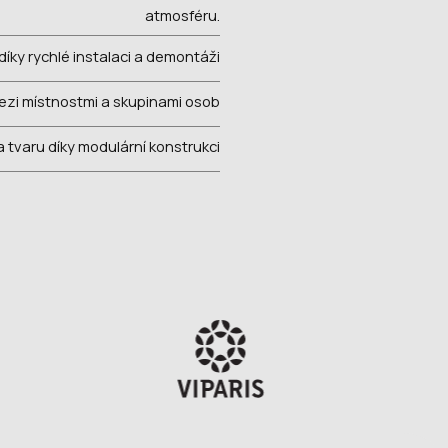
atmosféru.
díky rychlé instalaci a demontáži
zi místnostmi a skupinami osob
a tvaru díky modulární konstrukci