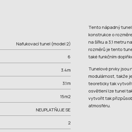
Tento nápadný tunel 
konstrukce o rozměre
na šířku a 3,1 metru 
Nafukovací tunel (model 2)
rozměrů je tento tun
také funkčním doplňke
6
Tunelové prvky jsou 
3.4
m
modulárnost, takže je
3.1
m
teoreticky tak vytvoři
osvětlení lze tunel ta
15
m2
vytvořit tak přizpůso
atmosféru.
NEUPLATŇUJE SE
2