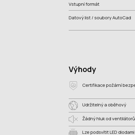
Vstupní formát
Datový list / soubory AutoCad
Výhody
Certifikace požární bezp
Udržitelný a oběhový
Žádný hluk od ventilátorů
Lze podsvítit LED diodam