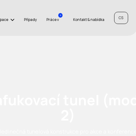
x
CS
Space
Případy
Práce v
Kontakt & nabídka
fukovací tunel (mo
2)
Jedinečná tunelová konstrukce pro akce a konferenc