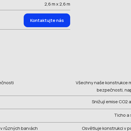
2,6 m x 2,6 m
Kontaktujte nás
ečnosti
Všechny naše konstrukce maj
bezpečnosti, nap
Snižují emise CO2 
Ticho a 
i v různých barvách
Osvětluje konstrukci v 