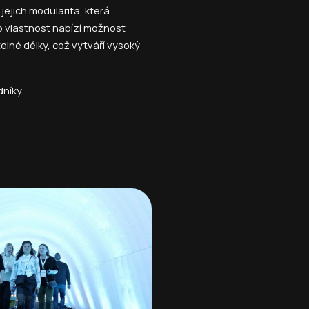
jejich modularita, která
o vlastnost nabízí možnost
telné délky, což vytváří vysoký
níky.