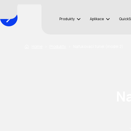
Produkty
Aplikace
Quick
Home
›
Produkty
›
Nafukovací tunel (model 2)
Na