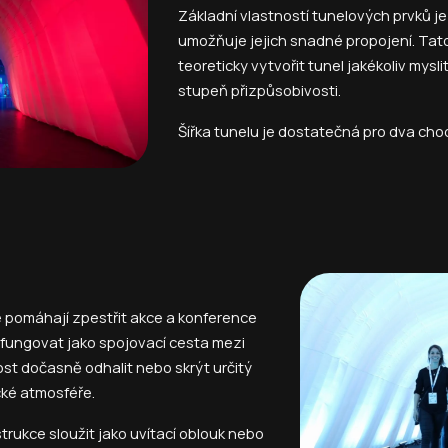
Základní vlastností tunelových prvků je 
umožňuje jejich snadné propojení. Tat
teoreticky vytvořit tunel jakékoliv mysli
stupeň přizpůsobivosti.
Šířka tunelu je dostatečná pro dva chod
 pomáhají zpestřit akce a konference
fungovat jako spojovací cesta mezi
st dočasně odhalit nebo skrýt určitý
cké atmosféře.
rukce sloužit jako uvítací oblouk nebo