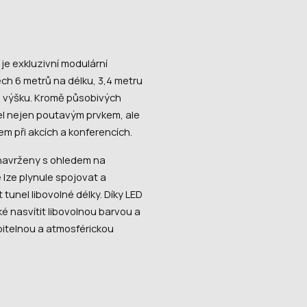
je exkluzivní modulární
ch 6 metrů na délku, 3,4 metru
na výšku. Kromě působivých
el nejen poutavým prvkem, ale
m při akcích a konferencích.
navrženy s ohledem na
 lze plynule spojovat a
t tunel libovolné délky. Díky LED
ké nasvítit libovolnou barvou a
bitelnou a atmosférickou