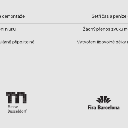
 a demontáže
Šetří čas a peníze 
ení hluku
Žádný přenos zvuku me
lárně připojitelné
Vytvoření libovolné délky 