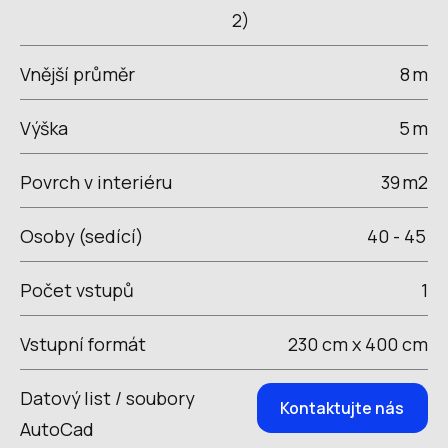
2)
Vnější průměr
8
m
Výška
5
m
Povrch v interiéru
39
m2
Osoby (sedící)
40 - 45
Počet vstupů
1
Vstupní formát
230 cm x 400 cm
Datový list / soubory
Kontaktujte nás
AutoCad