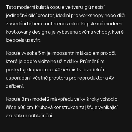
Tato moderní kulatá kopule ve tvaru iglú nabízí
jedinečný dílčí prostor, ideální pro workshopy nebo dílčí
zasedání během konferencí a akcí. Kopule má moderní
kostkovaný design a je vybavena dvěma vchody, které
lze zcela uzavřít.
Kopule vysoká 5 m je impozantním lákadlem pro oči,
které je dobře viditelné už z dálky. Průměr 8 m
poskytuje kapacitu až 40-45 míst v divadelním
uspořádání, včetně prostoru pro reproduktor a AV
zařízení.
Kopule 8 m / model 2 má vpředu velký široký vchod o
šířce 400 cm. Kruhová konstrukce zajišťuje vynikající
akustiku a odhlučnění.