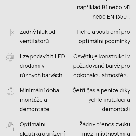
například B1 nebo M1
nebo EN 13501.
Žádný hluk od
Ticho a soukromí pro
ventilátorů
optimální podmínky
Lze podsvítit LED
Osvětluje konstrukci v
diodami v
požadované barvě pro
různých barvách
dokonalou atmosféru.
Minimální doba
Šetří čas a peníze díky
montáže a
rychlé instalaci a
demontáže
demontáži
Optimální
Žádný přenos zvuku
akustika a snížení
mezi místnostmi a