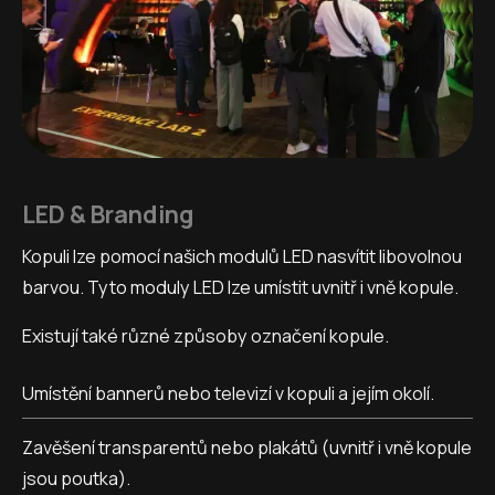
LED & Branding
Kopuli lze pomocí našich modulů LED nasvítit libovolnou
barvou. Tyto moduly LED lze umístit uvnitř i vně kopule.
Existují také různé způsoby označení kopule.
Umístění bannerů nebo televizí v kopuli a jejím okolí.
Zavěšení transparentů nebo plakátů (uvnitř i vně kopule
jsou poutka).