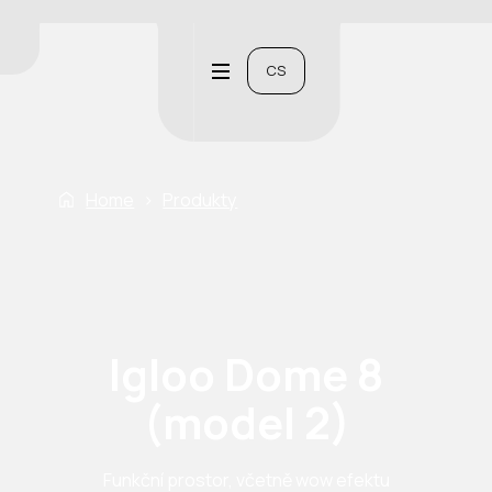
CS
Home
›
Produkty
Igloo Dome 8
(model 2)
Funkční prostor, včetně wow efektu