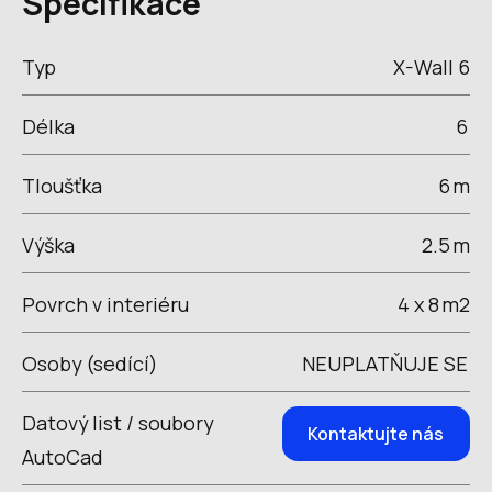
Specifikace
Typ
X-Wall 6
Délka
6
Tloušťka
6
m
Výška
2.5
m
Povrch v interiéru
4 x 8
m2
Osoby (sedící)
NEUPLATŇUJE SE
Datový list / soubory
Kontaktujte nás
AutoCad