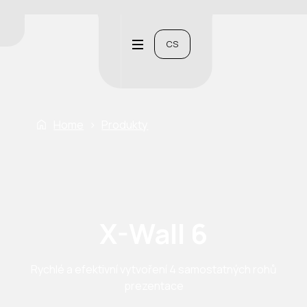
CS
Home
›
Produkty
X-Wall 6
Rychlé a efektivní vytvoření 4 samostatných rohů
prezentace