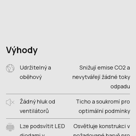
Výhody
Udržitelný a
Snižují emise CO2 a
oběhový
nevytvářejí žádné toky
odpadu
Žádný hluk od
Ticho a soukromí pro
ventilátorů
optimální podmínky
Lze podsvítit LED
Osvětluje konstrukci v
diodami v
požadované barvě pro