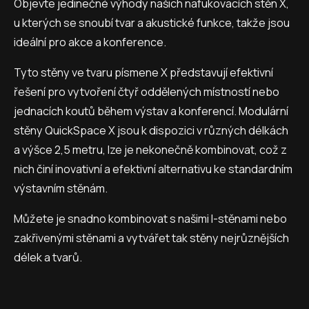
Objevte jedinečné výhody našich nafukovacích stěn X,
u kterých se snoubí tvar a akustické funkce, takže jsou
ideální pro akce a konference.
Tyto stěny ve tvaru písmene X představují efektivní
řešení pro vytvoření čtyř oddělených místností nebo
jednacích koutů během výstav a konferencí. Modulární
stěny QuickSpace X jsou k dispozici v různých délkách
a výšce 2,5 metru, lze je nekonečně kombinovat, což z
nich činí inovativní a efektivní alternativu ke standardním
výstavním stěnám.
Můžete je snadno kombinovat s našimi I-stěnami nebo
zakřivenými stěnami a vytvářet tak stěny nejrůznějších
délek a tvarů.