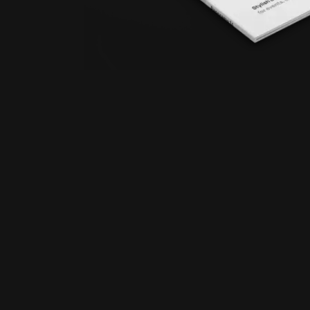
Kam takto doručujete?
Společnost QuickSpace dodává své