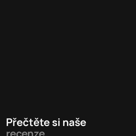
kopule a konstrukce v podstatě po
celém světě. Zaměřujeme se na Evropu,
ale najdete nás například i v USA.
Přečtěte si naše
recenze