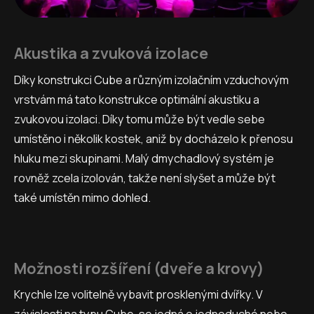
Akustika a zvuková izolace
Díky konstrukci Cube a různým izolačním vzduchovým
vrstvám má tato konstrukce optimální akustiku a
zvukovou izolaci. Díky tomu může být vedle sebe
umístěno i několik kostek, aniž by docházelo k přenosu
hluku mezi skupinami. Malý dmychadlový systém je
rovněž zcela izolován, takže není slyšet a může být
také umístěn mimo dohled.
Možnosti rozšíření (dveře a krovy)
Krychle lze volitelně vybavit prosklenými dvířky. V