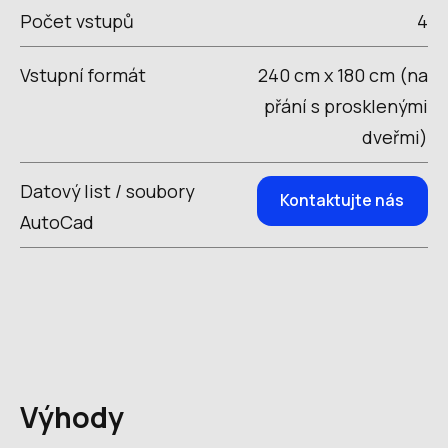
Počet vstupů
4
Vstupní formát
240 cm x 180 cm (na
přání s prosklenými
dveřmi)
Datový list / soubory
Kontaktujte nás
AutoCad
Výhody