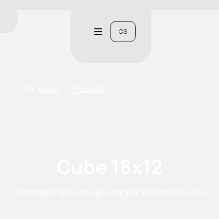
CS
Home
›
Produkty
Cube 18x12
Všestranná dílna nebo prezentační místnost pro akce