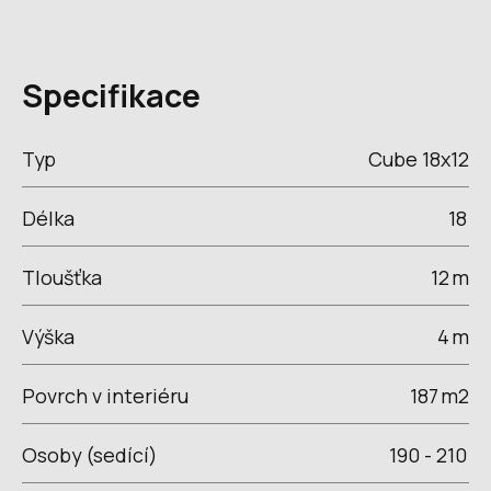
Specifikace
Typ
Cube 18x12
Délka
18
Tloušťka
12
m
Výška
4
m
Povrch v interiéru
187
m2
Osoby (sedící)
190 - 210