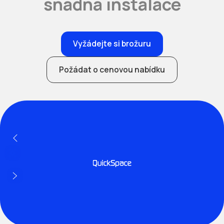
snadná instalace
Vyžádejte si brožuru
Požádat o cenovou nabídku