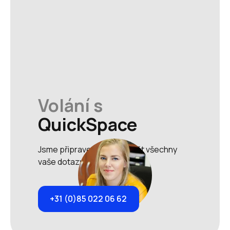
Volání s
QuickSpace
Jsme připraveni zodpovědět všechny
vaše dotazy.
+31 (0)85 022 06 62