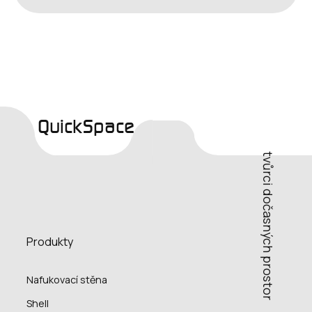
QuickSpace
tvůrci dočasných prostor
Produkty
Nafukovací stěna
Shell